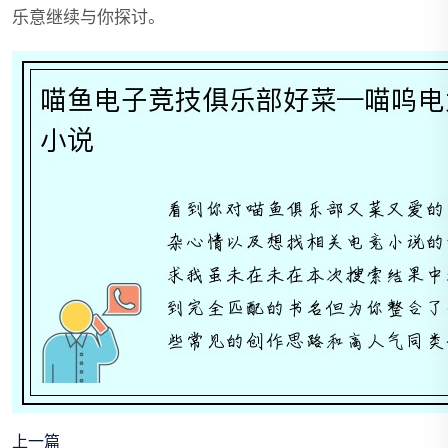
乐意继续与你探讨。
上一篇