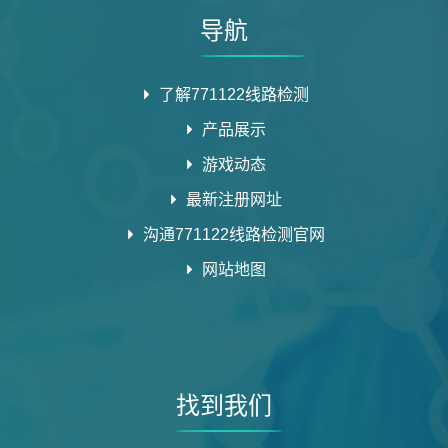
导航
了解771122线路检测
产品展示
游戏动态
最新注册网址
沟通771122线路检测官网
网站地图
找到我们