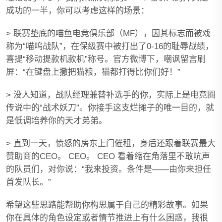
成功的一半，你可以考虑这样的场景：
> 联赛垫底的喵鱼电竞俱乐部（MF），因其标志而被戏
称为“喵呜战队”，在保级赛中被打出了0-16的耻辱战绩，
喜提“移动提款机款机”称号。官方微博下，嘲讽留言刷
屏：“在键盘上撒把猫粮，猫都打得比你们好！”
> 没人知道，战队经理兼替补选手的你，实际上是电竞圈
传说中的“战术妖刀”。你接手这支烂摊子的唯一目的，就
是低调培养你的天才弟弟。
> 直到一天，愤怒的房东上门催租，身后还跟着联赛最大
赞助商的CEO。 CEO。 CEO 看着缩在角落里不敢吭声
的队员们，对你说：“我来投资。条件是——由你来担任
首发队长。”
希望这些思路能帮助你构思属于自己的精彩故事。如果
你在具体的角色设定或者情节推进上有什么困惑，我很