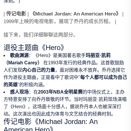
深刻。 |
|
传记电影
|
《Michael Jordan: An American Hero》
|
1999年上映的电视电影，展现了乔丹的成长历程。 |
接下来，我们详细聊聊这两部分。
退役主题曲《Hero》
歌曲渊源
：《Hero》是美国著名歌手
玛丽亚·凯莉
（Mariah Carey）
在1993年发行的经典作品。这首歌鼓励
人们发现
内心自己的力量
，面对困难永不放弃。乔丹选择它
作为退役主题曲，正是看中了歌词中"
每个人都可以成为自己
的英雄
"的积极内涵。
感人现场
：在
2003年NBA全明星赛
的中场仪式上，主办
方特意安排了向乔丹致敬的环节。当时玛丽亚·凯莉现场演唱
了《Hero》，这场面十分感人，据说乔丹本人也被深深打
动。这次演出也因此成为体育与文艺结合的经典时刻。
传记电影《Michael Jordan: An
American Hero》