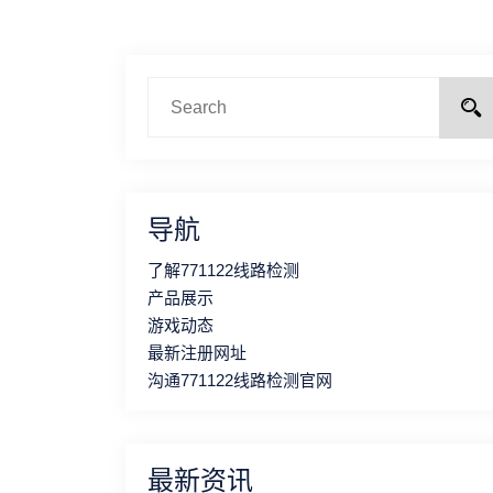
导航
了解771122线路检测
产品展示
游戏动态
最新注册网址
沟通771122线路检测官网
最新资讯