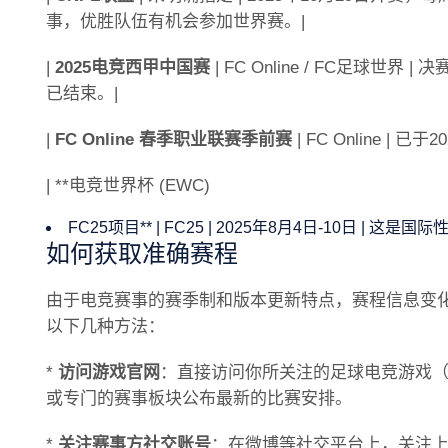
事，优胜队伍有机会参加世界赛。|
|
2025电竞西甲中国赛
| FC Online / FC足球世界 
已结束。|
|
FC Online 春季职业联赛季前赛
| FC Online |
| **电竞世界杯 (EWC)
FC25项目** | FC25 | 2025年8月4日-10日 |
如何获取准确赛程
由于电竞赛事的赛季制和版本更新特点，赛程信息变
以下几种方法：
*
访问游戏官网
：直接访问你所关注的足球电竞游戏
或专门的赛事板块公布最新的比赛安排。
*
关注赛事方社交账号
：在微博等社交平台上，关注上