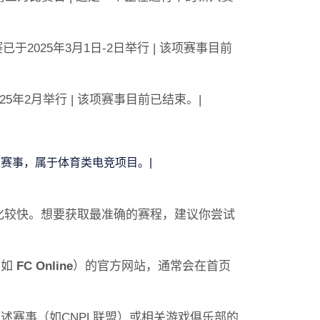
| 决赛已于2025年3月1日-2日举行 | 该项赛事目前
 已于2025年2月举行 | 该项赛事目前已结束。|
 这是国际性赛事，属于体育类电竞项目。|
化较快。想要获取最准确的赛程，建议你尝试
（如
FC Online
）的官方网站，通常会在首页
述赛事（如CNPL联盟）或相关游戏俱乐部的