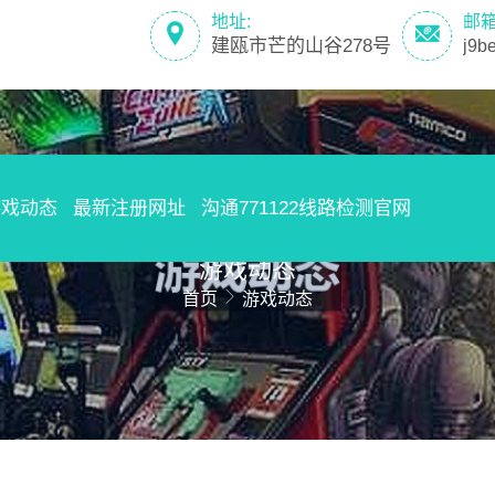
地址:
邮
建瓯市芒的山谷278号
j9b
游戏动态
最新注册网址
沟通771122线路检测官网
游戏动态
首页
游戏动态