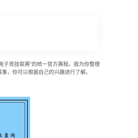
电子竞技联赛”的统一官方赛程。我为你整理
赛事，你可以根据自己的兴趣进行了解。
：