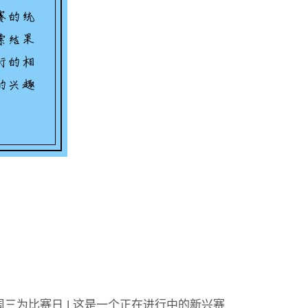
，每周三为比赛日 | 这是一个正在进行中的新兴赛